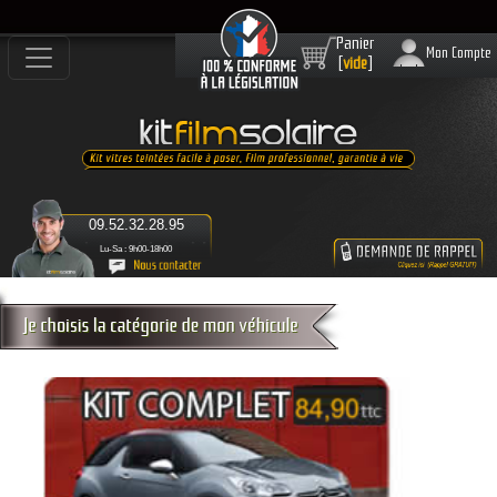
Panier
Mon Compte
[
vide
]
09.52.32.28.95
Lu-Sa : 9h00-18h00